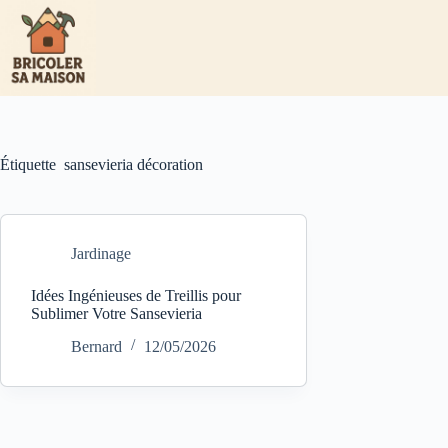
Passer
au
contenu
Étiquette
sansevieria décoration
Jardinage
Idées Ingénieuses de Treillis pour
Sublimer Votre Sansevieria
Bernard
12/05/2026